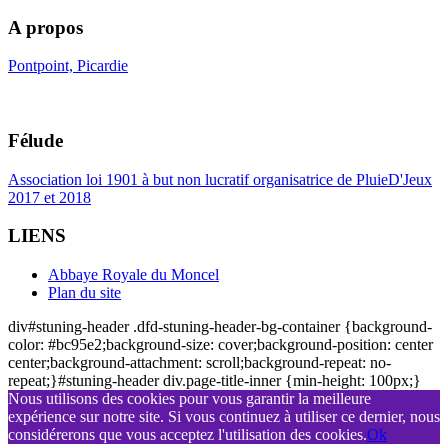
A propos
Pontpoint, Picardie
Félude
Association loi 1901 à but non lucratif organisatrice de PluieD'Jeux
2017 et 2018
LIENS
Abbaye Royale du Moncel
Plan du site
div#stuning-header .dfd-stuning-header-bg-container {background-
color: #bc95e2;background-size: cover;background-position: center
center;background-attachment: scroll;background-repeat: no-
repeat;}#stuning-header div.page-title-inner {min-height: 100px;}
Nous utilisons des cookies pour vous garantir la meilleure
expérience sur notre site. Si vous continuez à utiliser ce dernier, nous
considérerons que vous acceptez l'utilisation des cookies.
Ok