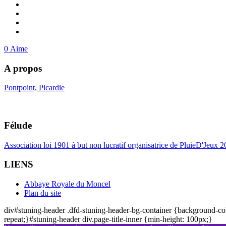
0
Aime
A propos
Pontpoint, Picardie
Félude
Association loi 1901 à but non lucratif organisatrice de PluieD'Jeux 
LIENS
Abbaye Royale du Moncel
Plan du site
div#stuning-header .dfd-stuning-header-bg-container {background-col
repeat;}#stuning-header div.page-title-inner {min-height: 100px;}