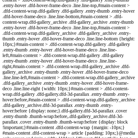
.entry-hover .dfd-hover-frame-deco .line.line-top,#main-content >
.dfd-content-wrap.dfd-gallery .dfd-gallery .entry-thumb .entry-hover
.dfd-hover-frame-deco .line.line-bottom,#main-content > .dfd-
content-wrap.dfd-gallery_archive .dfd-gallery_archive .entry-thumb
.entry-hover .dfd-hover-frame-deco .line.line-top,#main-content >
.dfd-content-wrap.dfd-gallery_archive .dfd-gallery_archive .entry-
thumb .entry-hover .dfd-hover-frame-deco .line.line-bottom {height:
10px;}#main-content > .dfd-content-wrap.dfd-gallery .dfd-gallery
.entry-thumb .entry-hover .dfd-hover-frame-deco .line.line-
left,#main-content > .dfd-content-wrap.dfd-gallery .dfd-gallery
.entry-thumb .entry-hover .dfd-hover-frame-deco .line.line-
right,#main-content > .dfd-content-wrap.dfd-gallery_archive .dfd-
gallery_archive .entry-thumb .entry-hover .dfd-hover-frame-deco
.line.line-left,#main-content > .dfd-content-wrap.dfd-gallery_archive
.dfd-gallery_archive .entry-thumb .entry-hover .dfd-hover-frame-
deco .line.line-right {width: 10px;}#main-content > .dfd-content-
wrap.dfd-gallery .dfd-gallery.dfd-3d-parallax .entry-thumb .entry-
hover:before,#main-content > .dfd-content-wrap.dfd-gallery_archive
.dfd-gallery_archive.dfd-3d-parallax .entry-thumb .entry-
hover:before {display: none;}.dfd-gallery.dfd-3d-parallax .cover
.entry-thumb .thumb-wrap:before,.dfd-gallery_archive.dfd-3d-
parallax .cover .entry-thumb .thumb-wrap:before {display: block
!important;}#main-content .dfd-content-wrap {margin: -10px;}
#main-content .dfd-content-wrap > article {padding: 10px;}@media