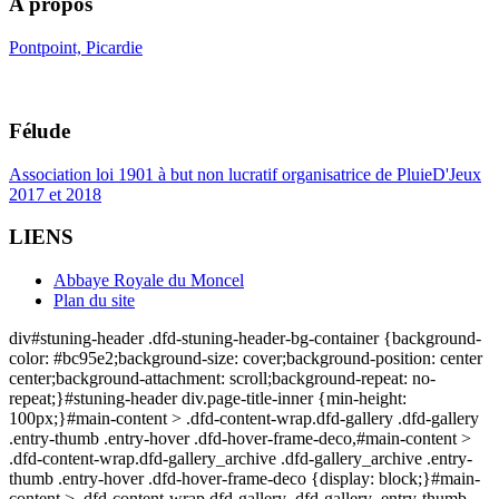
A propos
Pontpoint, Picardie
Félude
Association loi 1901 à but non lucratif organisatrice de PluieD'Jeux
2017 et 2018
LIENS
Abbaye Royale du Moncel
Plan du site
div#stuning-header .dfd-stuning-header-bg-container {background-
color: #bc95e2;background-size: cover;background-position: center
center;background-attachment: scroll;background-repeat: no-
repeat;}#stuning-header div.page-title-inner {min-height:
100px;}#main-content > .dfd-content-wrap.dfd-gallery .dfd-gallery
.entry-thumb .entry-hover .dfd-hover-frame-deco,#main-content >
.dfd-content-wrap.dfd-gallery_archive .dfd-gallery_archive .entry-
thumb .entry-hover .dfd-hover-frame-deco {display: block;}#main-
content > .dfd-content-wrap.dfd-gallery .dfd-gallery .entry-thumb