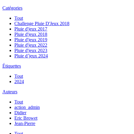
Catégories
Tout
Challenge Pluie D'Jeux 2018
Pluie d'jeux 2017
Pluie d'jeux 2018
Pluie d'jeux 2019
Pluie d'jeux 2022
Pluie d'jeux 2023
Pluie d’jeux 2024
Étiquettes
Tout
2024
Auteurs
Tout
action_admin
Didier
Eric Browet
Jean-Pierre
Tout